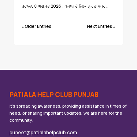
ਬਟਾਲਾ, 8 ਅਗਸਤ 2026 : ਪੰਜਾਬ ਦੇ ਜਿਲਾ ਗੁਰਦੁਾਸਪੁਰ...
« Older Entries
Next Entries »
PATIALA HELP CLUB PUNJAB
It’s spreading awareness, providing assistance in times of
need, or sharing important updates, we are here for the
community.
puneet@patialahelpclub.com