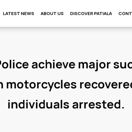
LATEST NEWS
ABOUT US
DISCOVER PATIALA
CONT
Police achieve major su
n motorcycles recovere
individuals arrested.