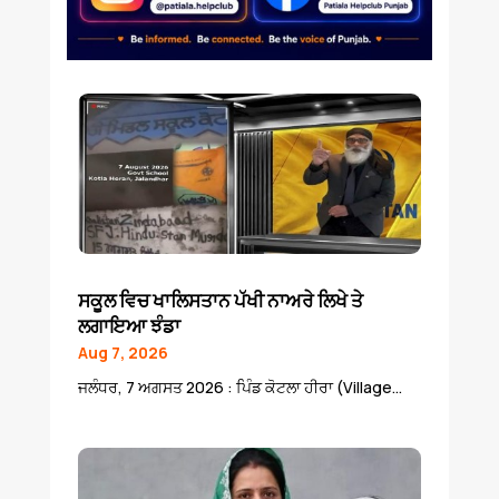
ਸਕੂਲ ਵਿਚ ਖਾਲਿਸਤਾਨ ਪੱਖੀ ਨਾਅਰੇ ਲਿਖੇ ਤੇ
ਲਗਾਇਆ ਝੰਡਾ
Aug 7, 2026
ਜਲੰਧਰ, 7 ਅਗਸਤ 2026 : ਪਿੰਡ ਕੋਟਲਾ ਹੀਰਾ (Village...