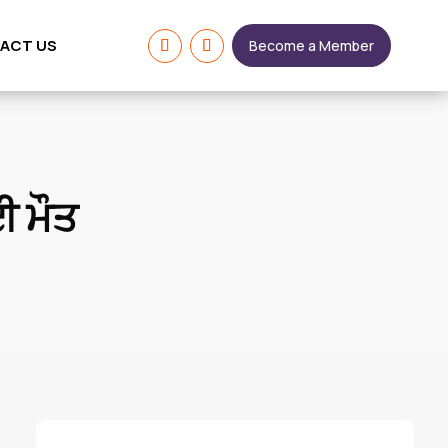
ACT US
Become a Member
ਈ ਮੌਤ