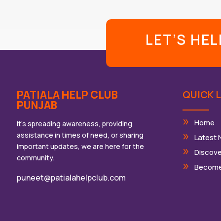
LET’S HE
PATIALA HELP CLUB
QUICK L
PUNJAB
Home
It’s spreading awareness, providing
assistance in times of need, or sharing
Latest
important updates, we are here for the
Discove
community.
Become
puneet@patialahelpclub.com