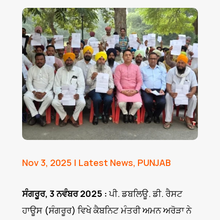
Nov 3, 2025
|
Latest News
,
PUNJAB
ਸੰਗਰੂਰ, 3 ਨਵੰਬਰ 2025 :
ਪੀ. ਡਬਲਿਊ. ਡੀ. ਰੈਸਟ
ਹਾਊਸ (ਸੰਗਰੂਰ) ਵਿਖੇ ਕੈਬਨਿਟ ਮੰਤਰੀ ਅਮਨ ਅਰੋੜਾ ਨੇ