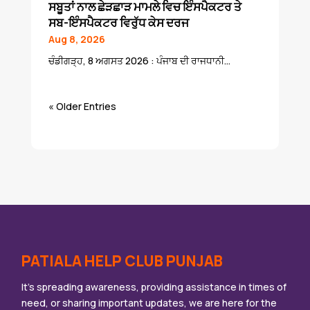
ਸਬੂਤਾਂ ਨਾਲ ਛੇੜਛਾੜ ਮਾਮਲੇ ਵਿਚ ਇੰਸਪੈਕਟਰ ਤੇ
ਸਬ-ਇੰਸਪੈਕਟਰ ਵਿਰੁੱਧ ਕੇਸ ਦਰਜ
Aug 8, 2026
ਚੰਡੀਗੜ੍ਹ, 8 ਅਗਸਤ 2026 : ਪੰਜਾਬ ਦੀ ਰਾਜਧਾਨੀ...
« Older Entries
PATIALA HELP CLUB PUNJAB
It’s spreading awareness, providing assistance in times of
need, or sharing important updates, we are here for the