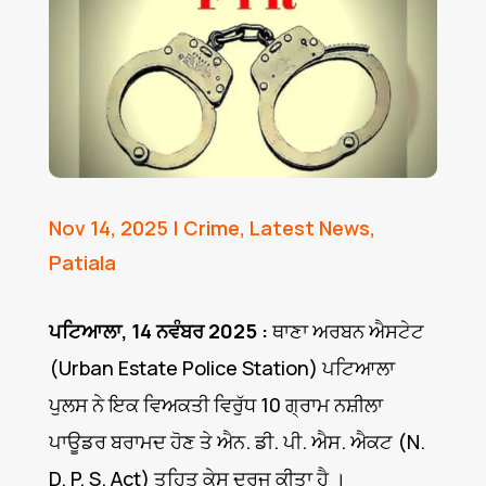
Nov 14, 2025
|
Crime
,
Latest News
,
Patiala
ਪਟਿਆਲਾ, 14 ਨਵੰਬਰ 2025 :
ਥਾਣਾ ਅਰਬਨ ਐਸਟੇਟ
(Urban Estate Police Station) ਪਟਿਆਲਾ
ਪੁਲਸ ਨੇ ਇਕ ਵਿਅਕਤੀ ਵਿਰੁੱਧ 10 ਗ੍ਰਾਮ ਨਸ਼ੀਲਾ
ਪਾਊਡਰ ਬਰਾਮਦ ਹੋਣ ਤੇ ਐਨ. ਡੀ. ਪੀ. ਐਸ. ਐਕਟ (N.
D. P. S. Act) ਤਹਿਤ ਕੇਸ ਦਰਜ ਕੀਤਾ ਹੈ ।