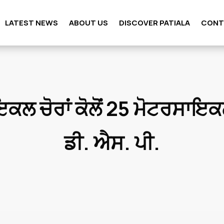
LATEST NEWS
ABOUT US
DISCOVER PATIALA
CONT
ਕਲ ਚੋਰਾਂ ਕੋਲੋਂ 25 ਮੋਟਰਸਾਇ
ਡੀ. ਐਸ. ਪੀ.