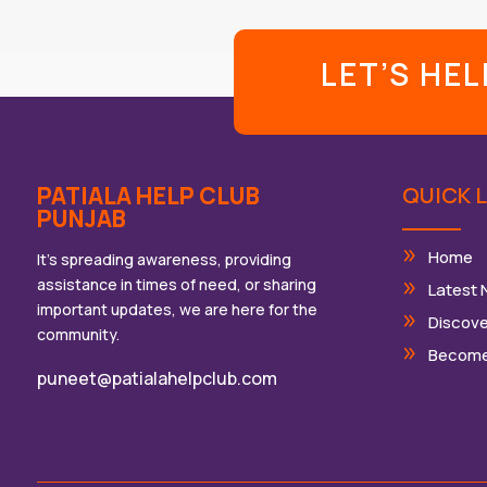
LET’S HE
PATIALA HELP CLUB
QUICK L
PUNJAB
Home
It’s spreading awareness, providing
assistance in times of need, or sharing
Latest
important updates, we are here for the
Discove
community.
Become
puneet@patialahelpclub.com