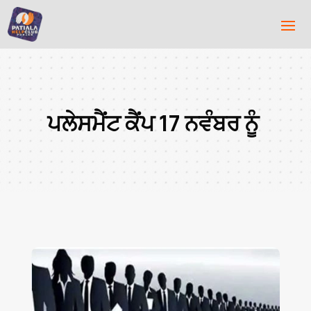
ਪਲੇਸਮੈਂਟ ਕੈਂਪ 17 ਨਵੰਬਰ ਨੂੰ