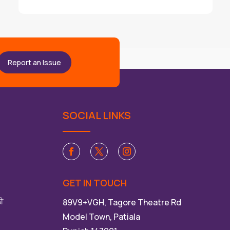
Report an Issue
SOCIAL LINKS
GET IN TOUCH
ਲੀ
89V9+VGH, Tagore Theatre Rd
Model Town, Patiala