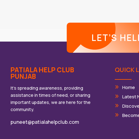
LET’S HE
PATIALA HELP CLUB
QUICK L
PUNJAB
Home
It’s spreading awareness, providing
assistance in times of need, or sharing
Latest
important updates, we are here for the
Discove
community.
Become
puneet@patialahelpclub.com