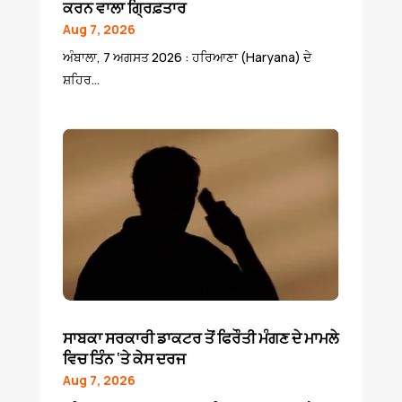
ਕਰਨ ਵਾਲਾ ਗ੍ਰਿਫ਼ਤਾਰ
Aug 7, 2026
ਅੰਬਾਲਾ, 7 ਅਗਸਤ 2026 : ਹਰਿਆਣਾ (Haryana) ਦੇ
ਸ਼ਹਿਰ...
ਸਾਬਕਾ ਸਰਕਾਰੀ ਡਾਕਟਰ ਤੋਂ ਫਿਰੌਤੀ ਮੰਗਣ ਦੇ ਮਾਮਲੇ
ਵਿਚ ਤਿੰਨ ‘ਤੇ ਕੇਸ ਦਰਜ
Aug 7, 2026