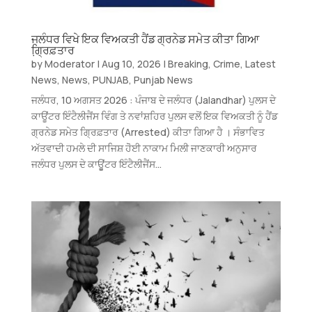
ਜਲੰਧਰ ਵਿਖੇ ਇਕ ਵਿਅਕਤੀ ਹੈਂਡ ਗ੍ਰਨੇਡ ਸਮੇਤ ਕੀਤਾ ਗਿਆ
ਗ੍ਰਿ਼ਫ਼ਤਾਰ
by
Moderator
|
Aug 10, 2026
|
Breaking
,
Crime
,
Latest
News
,
News
,
PUNJAB
,
Punjab News
ਜਲੰਧਰ, 10 ਅਗਸਤ 2026 : ਪੰਜਾਬ ਦੇ ਜਲੰਧਰ (Jalandhar) ਪੁਲਸ ਦੇ
ਕਾਊਂਟਰ ਇੰਟੈਲੀਜੈਂਸ ਵਿੰਗ ਤੇ ਨਵਾਂਸ਼ਹਿਰ ਪੁਲਸ ਵਲੋਂ ਇਕ ਵਿਅਕਤੀ ਨੂੰ ਹੈਂਡ
ਗ੍ਰਨੇਡ ਸਮੇਤ ਗ੍ਰਿਫ਼ਤਾਰ (Arrested) ਕੀਤਾ ਗਿਆ ਹੈ । ਸੰਭਾਵਿਤ
ਅੱਤਵਾਦੀ ਹਮਲੇ ਦੀ ਸਾਜਿਸ਼ ਹੋੋਈ ਨਾਕਾਮ ਮਿਲੀ ਜਾਣਕਾਰੀ ਅਨੁਸਾਰ
ਜਲੰਧਰ ਪੁਲਸ ਦੇ ਕਾਊੂਂਟਰ ਇੰਟੈਲੀਜੈਂਸ...