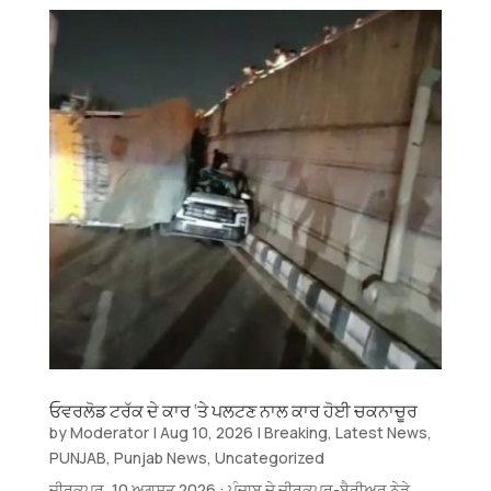
ਓਵਰਲੋਡ ਟਰੱਕ ਦੇ ਕਾਰ ‘ਤੇ ਪਲਟਣ ਨਾਲ ਕਾਰ ਹੋਈ ਚਕਨਾਚੂਰ
by
Moderator
|
Aug 10, 2026
|
Breaking
,
Latest News
,
PUNJAB
,
Punjab News
,
Uncategorized
ਜ਼ੀਰਕਪੁਰ, 10 ਅਗਸਤ 2026 : ਪੰਜਾਬ ਦੇ ਜੀਰਕਪੁਰ-ਬੈਰੀਅਰ ਨੇੜੇ