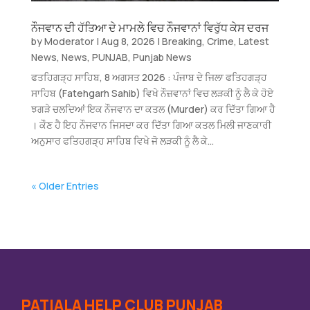
ਨੌਜਵਾਨ ਦੀ ਹੱਤਿਆ ਦੇ ਮਾਮਲੇ ਵਿਚ ਨੌਜਵਾਨਾਂ ਵਿਰੁੱਧ ਕੇਸ ਦਰਜ
by
Moderator
|
Aug 8, 2026
|
Breaking
,
Crime
,
Latest
News
,
News
,
PUNJAB
,
Punjab News
ਫਤਹਿਗੜ੍ਹ ਸਾਹਿਬ, 8 ਅਗਸਤ 2026 : ਪੰਜਾਬ ਦੇ ਜਿਲਾ ਫਤਿਹਗੜ੍ਹ
ਸਾਹਿਬ (Fatehgarh Sahib) ਵਿਖੇ ਨੌਜ਼ਵਾਨਾਂ ਵਿਚ ਲੜਕੀ ਨੂੰ ਲੈ ਕੇ ਹੋਏ
ਝਗੜੇ ਚਲਦਿਆਂ ਇਕ ਨੌਜਵਾਨ ਦਾ ਕਤਲ (Murder) ਕਰ ਦਿੱਤਾ ਗਿਆ ਹੈ
। ਕੌਣ ਹੈ ਇਹ ਨੌਜਵਾਨ ਜਿਸਦਾ ਕਰ ਦਿੱਤਾ ਗਿਆ ਕਤਲ ਮਿਲੀ ਜਾਣਕਾਰੀ
ਅਨੁਸਾਰ ਫਤਿਹਗੜ੍ਹ ਸਾਹਿਬ ਵਿਖੇ ਜੋ ਲੜਕੀ ਨੂੰ ਲੈ ਕੇ...
« Older Entries
PATIALA HELP CLUB PUNJAB