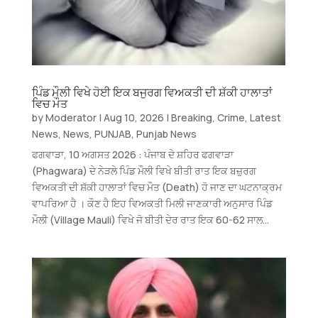
ਪਿੰਡ ਮੌਲੀ ਵਿਖੇ ਹੋਈ ਇਕ ਬਜੁਰਗ ਵਿਅਕਤੀ ਦੀ ਸ਼ੱਕੀ ਹਾਲਾਤਾਂ
ਵਿਚ ਮੌਤ
by
Moderator
|
Aug 10, 2026
|
Breaking
,
Crime
,
Latest
News
,
News
,
PUNJAB
,
Punjab News
ਫਗਵਾੜਾ, 10 ਅਗਸਤ 2026 : ਪੰਜਾਬ ਦੇ ਸ਼ਹਿਰ ਫਗਵਾੜਾ
(Phagwara) ਦੇ ਨੇੜਲੇ ਪਿੰਡ ਮੌਲੀ ਵਿਖੇ ਬੀਤੀ ਰਾਤ ਇਕ ਬਜ਼ੁਰਗ
ਵਿਅਕਤੀ ਦੀ ਸ਼ੱਕੀ ਹਾਲਾਤਾਂ ਵਿਚ ਮੌਤ (Death) ਹੋ ਜਾਣ ਦਾ ਘਟਨਾਕ੍ਰਮ
ਵਾਪਰਿਆ ਹੈ । ਕੌਣ ਹੈ ਇਹ ਵਿਅਕਤੀ ਮਿਲੀ ਜਾਣਕਾਰੀ ਅਨੁਸਾਰ ਪਿੰਡ
ਮੌਲੀ (Village Mauli) ਵਿਖੇ ਜੋ ਬੀਤੀ ਦੇਰ ਰਾਤ ਇਕ 60-62 ਸਾਲ...