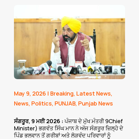
May 9, 2026
|
Breaking
,
Latest News
,
News
,
Politics
,
PUNJAB
,
Punjab News
ਸੰਗਰੂਰ, 9 ਮਈ 2026 :
ਪੰਜਾਬ ਦੇ ਮੁੱਖ ਮੰਤਰੀ 9Chief
Minister) ਭਗਵੰਤ ਸਿੰਘ ਮਾਨ ਨੇ ਅੱਜ ਸੰਗਰੂਰ ਜ਼ਿਲ੍ਹੇ ਦੇ
ਪਿੰਡ ਭਲਵਾਨ ਤੋਂ ਗਰੀਬਾਂ ਅਤੇ ਲੋੜਵੰਦ ਪਰਿਵਾਰਾਂ ਨੂੰ