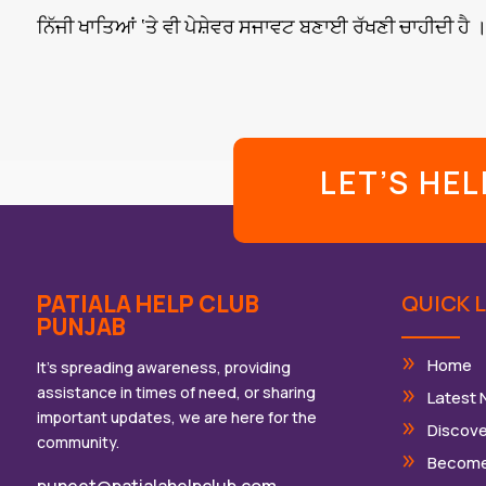
ਨਿੱਜੀ ਖਾਤਿਆਂ ‘ਤੇ ਵੀ ਪੇਸ਼ੇਵਰ ਸਜਾਵਟ ਬਣਾਈ ਰੱਖਣੀ ਚਾਹੀਦੀ ਹੈ 
LET’S HE
PATIALA HELP CLUB
QUICK L
PUNJAB
Home
It’s spreading awareness, providing
assistance in times of need, or sharing
Latest
important updates, we are here for the
Discove
community.
Become
puneet@patialahelpclub.com