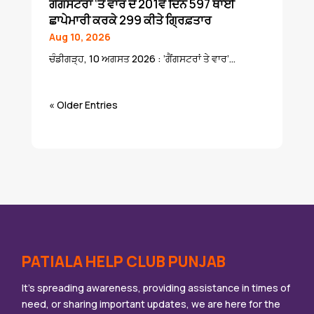
ਗੈਂਗਸਟਰਾਂ ‘ਤੇ ਵਾਰ ਦੇ 201ਵੇਂ ਦਿਨ 597 ਥਾਈਂ
ਛਾਪੇਮਾਰੀ ਕਰਕੇ 299 ਕੀਤੇ ਗ੍ਰਿਫ਼ਤਾਰ
Aug 10, 2026
ਚੰਡੀਗੜ੍ਹ, 10 ਅਗਸਤ 2026 : ’ਗੈਂਗਸਟਰਾਂ ਤੇ ਵਾਰ’...
« Older Entries
PATIALA HELP CLUB PUNJAB
It’s spreading awareness, providing assistance in times of
need, or sharing important updates, we are here for the