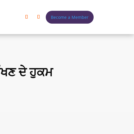
Become a Member
ੱਖਣ ਦੇ ਹੁਕਮ