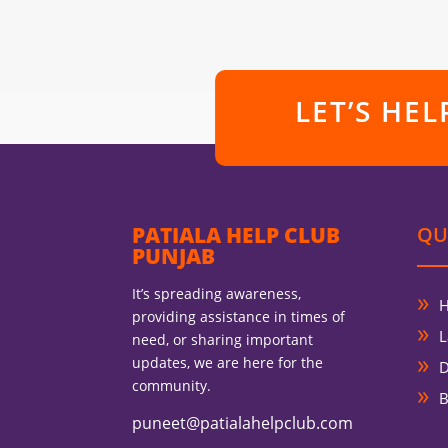
LET’S HE
PATIALA HELP CLUB
QU
PUNJAB
It’s spreading awareness,
providing assistance in times of
L
need, or sharing important
updates, we are here for the
D
community.
B
puneet@patialahelpclub.com