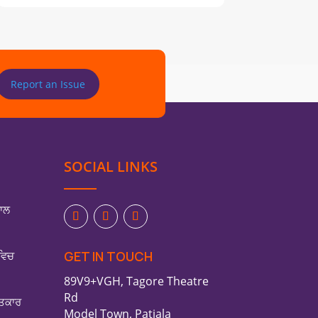
Report an Issue
SOCIAL LINKS
ਨਾਲ
GET IN TOUCH
 ਵਿਚ
89V9+VGH, Tagore Theatre
Rd
ਾਤਕਾਰ
Model Town, Patiala