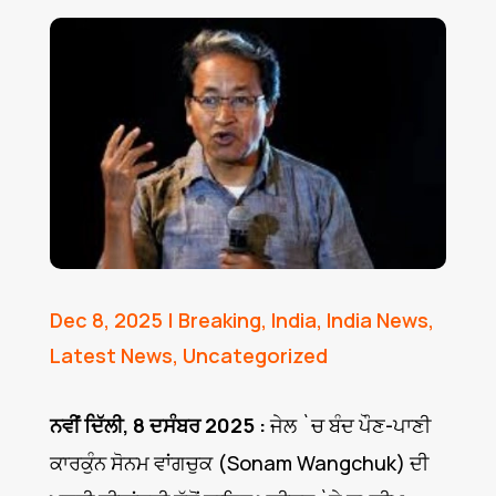
Dec 8, 2025
|
Breaking
,
India
,
India News
,
Latest News
,
Uncategorized
ਨਵੀਂ ਦਿੱਲੀ, 8 ਦਸੰਬਰ 2025 :
ਜੇਲ `ਚ ਬੰਦ ਪੌਣ-ਪਾਣੀ
ਕਾਰਕੁੰਨ ਸੋਨਮ ਵਾਂਗਚੁਕ (Sonam Wangchuk) ਦੀ