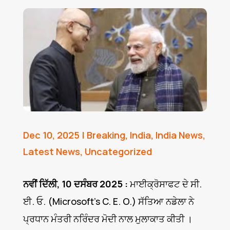
Dec 10, 2025
|
Breaking
,
India
,
India News
,
Latest News
,
Uncategorized
ਨਵੀਂ ਦਿੱਲੀ, 10 ਦਸੰਬਰ 2025 :
ਮਾਈਕ੍ਰੋਸਾਫਟ ਦੇ ਸੀ.
ਈ. ਓ. (Microsoft’s C. E. O.) ਸੱਤਿਆ ਨਡੇਲਾ ਨੇ
ਪ੍ਰਧਾਨ ਮੰਤਰੀ ਨਰਿੰਦਰ ਮੋਦੀ ਨਾਲ ਮੁਲਾਕਾਤ ਕੀਤੀ ।