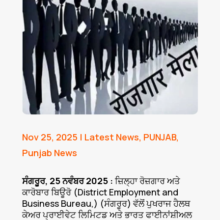
Nov 25, 2025
|
Latest News
,
PUNJAB
,
Punjab News
ਸੰਗਰੂਰ, 25 ਨਵੰਬਰ 2025 :
ਜ਼ਿਲ੍ਹਾ ਰੋਜ਼ਗਾਰ ਅਤੇ
ਕਾਰੋਬਾਰ ਬਿਊਰੋ (District Employment and
Business Bureau,) (ਸੰਗਰੂਰ) ਵੱਲੋਂ ਪੁਖਰਾਜ ਹੈਲਥ
ਕੇਅਰ ਪ੍ਰਾਈਵੇਟ ਲਿਮਿਟਡ ਅਤੇ ਭਾਰਤ ਫਾਈਨਾਂਸ਼ੀਅਲ