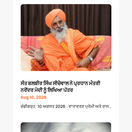
ਸੰਤ ਬਲਬੀਰ ਸਿੰਘ ਸੀਚੇਵਾਲ ਨੇ ਪ੍ਰਧਾਨ ਮੰਤਰੀ
ਨਰੇਂਦਰ ਮੋਦੀ ਨੂੰ ਲਿਖਿਆ ਪੱਤਰ
Aug 10, 2026
ਚੰਡੀਗੜ੍ਹ, 10 ਅਗਸਤ 2026 : ਵਾਤਾਵਰਣ ਪ੍ਰੇਮੀ ਅਤੇ ਰਾਜ...