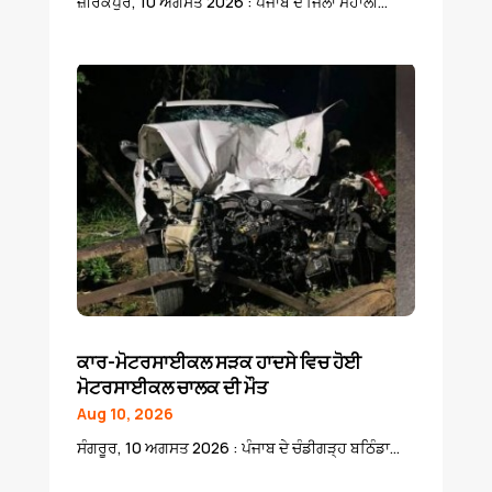
ਜ਼ੀਰਕਪੁਰ, 10 ਅਗਸਤ 2026 : ਪੰਜਾਬ ਦੇ ਜਿਲਾ ਮੋਹਾਲੀ...
ਕਾਰ-ਮੋਟਰਸਾਈਕਲ ਸੜਕ ਹਾਦਸੇ ਵਿਚ ਹੋਈ
ਮੋਟਰਸਾਈਕਲ ਚਾਲਕ ਦੀ ਮੌਤ
Aug 10, 2026
ਸੰਗਰੂਰ, 10 ਅਗਸਤ 2026 : ਪੰਜਾਬ ਦੇ ਚੰਡੀਗੜ੍ਹ ਬਠਿੰਡਾ...