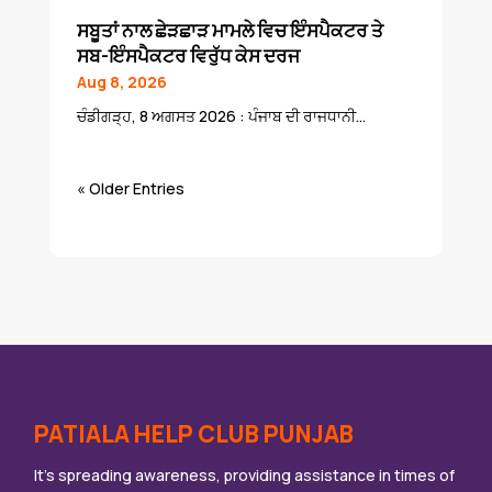
ਸਬੂਤਾਂ ਨਾਲ ਛੇੜਛਾੜ ਮਾਮਲੇ ਵਿਚ ਇੰਸਪੈਕਟਰ ਤੇ
ਸਬ-ਇੰਸਪੈਕਟਰ ਵਿਰੁੱਧ ਕੇਸ ਦਰਜ
Aug 8, 2026
ਚੰਡੀਗੜ੍ਹ, 8 ਅਗਸਤ 2026 : ਪੰਜਾਬ ਦੀ ਰਾਜਧਾਨੀ...
« Older Entries
PATIALA HELP CLUB PUNJAB
It’s spreading awareness, providing assistance in times of