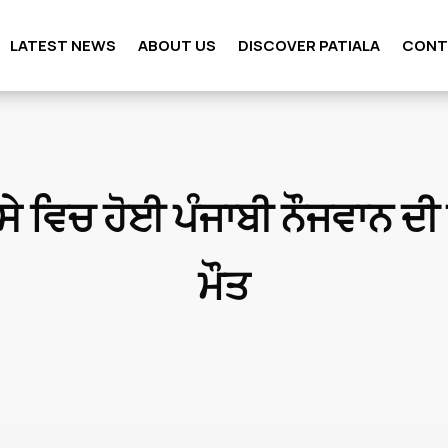
LATEST NEWS
ABOUT US
DISCOVER PATIALA
CONT
ੇ ਵਿਚ ਹੋਈ ਪੰਜਾਬੀ ਨੌਜਵਾਨ ਦ
ਮੌਤ