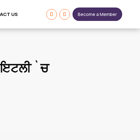
ACT US
Become a Member
ੀ ਇਟਲੀ `ਚ