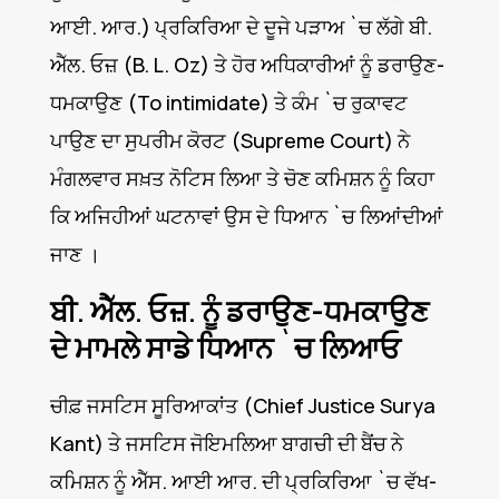
ਆਈ. ਆਰ.) ਪ੍ਰਕਿਰਿਆ ਦੇ ਦੂਜੇ ਪੜਾਅ `ਚ ਲੱਗੇ ਬੀ.
ਐੱਲ. ਓਜ਼ (B. L. Oz) ਤੇ ਹੋਰ ਅਧਿਕਾਰੀਆਂ ਨੂੰ ਡਰਾਉਣ-
ਧਮਕਾਉਣ (To intimidate) ਤੇ ਕੰਮ `ਚ ਰੁਕਾਵਟ
ਪਾਉਣ ਦਾ ਸੁਪਰੀਮ ਕੋਰਟ (Supreme Court) ਨੇ
ਮੰਗਲਵਾਰ ਸਖ਼ਤ ਨੋਟਿਸ ਲਿਆ ਤੇ ਚੋਣ ਕਮਿਸ਼ਨ ਨੂੰ ਕਿਹਾ
ਕਿ ਅਜਿਹੀਆਂ ਘਟਨਾਵਾਂ ਉਸ ਦੇ ਧਿਆਨ `ਚ ਲਿਆਂਦੀਆਂ
ਜਾਣ ।
ਬੀ. ਐੱਲ. ਓਜ਼. ਨੂੰ ਡਰਾਉਣ-ਧਮਕਾਉਣ
ਦੇ ਮਾਮਲੇ ਸਾਡੇ ਧਿਆਨ `ਚ ਲਿਆਓ
ਚੀਫ਼ ਜਸਟਿਸ ਸੂਰਿਆਕਾਂਤ (Chief Justice Surya
Kant) ਤੇ ਜਸਟਿਸ ਜੋਇਮਲਿਆ ਬਾਗਚੀ ਦੀ ਬੈਂਚ ਨੇ
ਕਮਿਸ਼ਨ ਨੂੰ ਐੱਸ. ਆਈ ਆਰ. ਦੀ ਪ੍ਰਕਿਰਿਆ `ਚ ਵੱਖ-