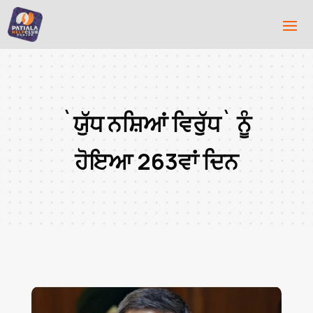
`ਯੁੱਧ ਨਸ਼ਿਆਂ ਵਿਰੁੱਧ` ਨੂੰ
ਹੋਇਆ 263ਵਾਂ ਦਿਨ