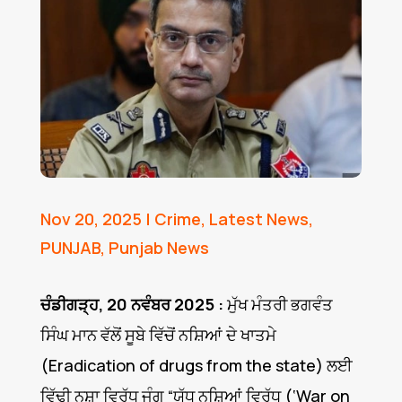
Nov 20, 2025
|
Crime
,
Latest News
,
PUNJAB
,
Punjab News
ਚੰਡੀਗੜ੍ਹ, 20 ਨਵੰਬਰ 2025 :
ਮੁੱਖ ਮੰਤਰੀ ਭਗਵੰਤ
ਸਿੰਘ ਮਾਨ ਵੱਲੋਂ ਸੂਬੇ ਵਿੱਚੋਂ ਨਸ਼ਿਆਂ ਦੇ ਖਾਤਮੇ
(Eradication of drugs from the state) ਲਈ
ਵਿੱਢੀ ਨਸ਼ਾ ਵਿਰੁੱਧ ਜੰਗ “ਯੁੱਧ ਨਸ਼ਿਆਂ ਵਿਰੁੱਧ (‘War on