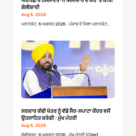
ਅਣਪਛਾਤੇ ਹਮਲਾਵਰਾਂ ਨੇ ਜਿੰਮੀਦਾਰ ਦੇ ਘਰ ‘ਤੇ ਕੀਤੀ
ਗੋਲੀਬਾਰੀ
Aug 6, 2026
ਪਠਾਨਕੋਟ, 6 ਅਗਸਤ 2026 : ਪੰਜਾਬ ਦੇ ਜਿਲਾ ਪਠਾਨਕੋਟ...
ਸਰਕਾਰ ਕੰਢੀ ਖੇਤਰ ਨੂੰ ਵੱਡੇ ਸੈਰ-ਸਪਾਟਾ ਕੇਂਦਰ ਵਜੋਂ
ਉਤਸਾਹਿਤ ਕਰੇਗੀ : ਮੁੱਖ ਮੰਤਰੀ
Aug 6, 2026
ਚੰਡੀਗੜ੍ਹ, 6 ਅਗਸਤ 2026 : ਮੁੱਖ ਮੰਤਰੀ (Chief...