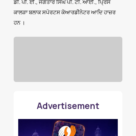
ਡੀ. ਪੀ. ਈ., ਜਗਤਾਰ ਸਿੰਘ ਪੀ. ਟੀ. ਆਈ., ਪ੍ਰਿੰਸ
ਕਾਲੜਾ ਬਲਾਕ ਸਪੋਰਟਸ ਕੋਆਰਡੀਨੇਟਰ ਆਦਿ ਹਾਜ਼ਰ
ਹਨ ।
Advertisement