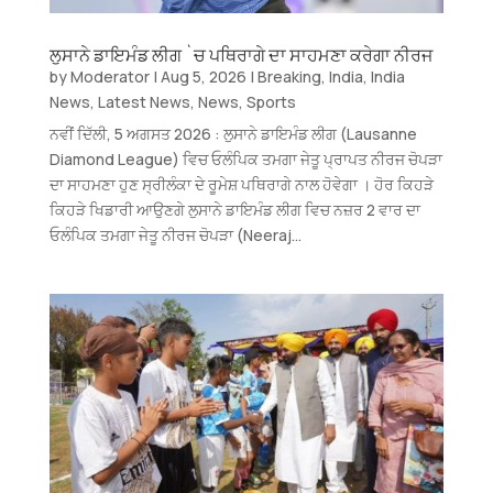
ਲੁਸਾਨੇ ਡਾਇਮੰਡ ਲੀਗ `ਚ ਪਥਿਰਾਗੇ ਦਾ ਸਾਹਮਣਾ ਕਰੇਗਾ ਨੀਰਜ
by
Moderator
|
Aug 5, 2026
|
Breaking
,
India
,
India
News
,
Latest News
,
News
,
Sports
ਨਵੀਂ ਦਿੱਲੀ, 5 ਅਗਸਤ 2026 : ਲੁਸਾਨੇ ਡਾਇਮੰਡ ਲੀਗ (Lausanne
Diamond League) ਵਿਚ ਓਲੰਪਿਕ ਤਮਗਾ ਜੇਤੂ ਪ੍ਰਾਪਤ ਨੀਰਜ ਚੋਪੜਾ
ਦਾ ਸਾਹਮਣਾ ਹੁਣ ਸ੍ਰੀਲੰਕਾ ਦੇ ਰੂਮੇਸ਼ ਪਥਿਰਾਗੇ ਨਾਲ ਹੋਵੇਗਾ । ਹੋਰ ਕਿਹੜੇ
ਕਿਹੜੇ ਖਿਡਾਰੀ ਆਉਣਗੇ ਲੁਸਾਨੇ ਡਾਇਮੰਡ ਲੀਗ ਵਿਚ ਨਜ਼ਰ 2 ਵਾਰ ਦਾ
ਓਲੰਪਿਕ ਤਮਗਾ ਜੇਤੂ ਨੀਰਜ ਚੋਪੜਾ (Neeraj...