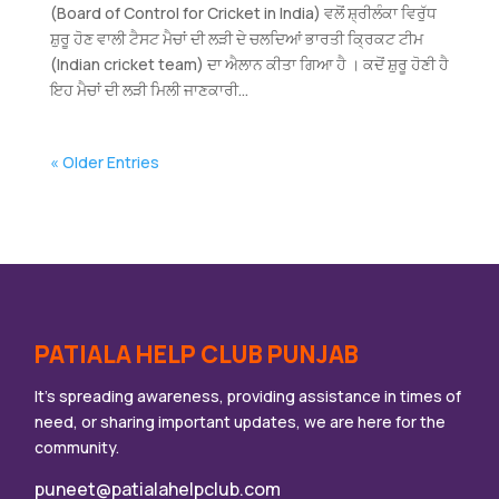
(Board of Control for Cricket in India) ਵਲੋਂ ਸ਼੍ਰੀਲੰਕਾ ਵਿਰੁੱਧ
ਸ਼ੁਰੂ ਹੋਣ ਵਾਲੀ ਟੈਸਟ ਮੈਚਾਂ ਦੀ ਲੜੀ ਦੇ ਚਲਦਿਆਂ ਭਾਰਤੀ ਕ੍ਰਿਕਟ ਟੀਮ
(Indian cricket team) ਦਾ ਐਲਾਨ ਕੀਤਾ ਗਿਆ ਹੈ । ਕਦੋਂ ਸ਼ੁਰੂ ਹੋਣੀ ਹੈ
ਇਹ ਮੈਚਾਂ ਦੀ ਲੜੀ ਮਿਲੀ ਜਾਣਕਾਰੀ...
« Older Entries
PATIALA HELP CLUB PUNJAB
It’s spreading awareness, providing assistance in times of
need, or sharing important updates, we are here for the
community.
puneet@patialahelpclub.com