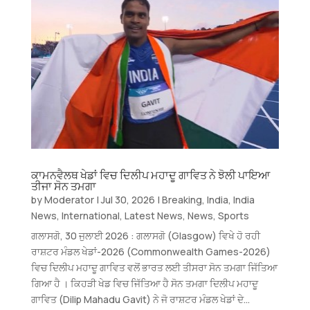
ਕਾਮਨਵੈਲਥ ਖੇਡਾਂ ਵਿਚ ਦਿਲੀਪ ਮਹਾਦੂ ਗਾਵਿਤ ਨੇ ਝੋਲੀ ਪਾਇਆ
ਤੀਜਾ ਸੋਨ ਤਮਗਾ
by
Moderator
|
Jul 30, 2026
|
Breaking
,
India
,
India
News
,
International
,
Latest News
,
News
,
Sports
ਗਲਾਸਗੋ, 30 ਜੁਲਾਈ 2026 : ਗਲਾਸਗੋ (Glasgow) ਵਿਖੇ ਹੋ ਰਹੀ
ਰਾਸ਼ਟਰ ਮੰਡਲ ਖੇਡਾਂ-2026 (Commonwealth Games-2026)
ਵਿਚ ਦਿਲੀਪ ਮਹਾਦੂ ਗਾਵਿਤ ਵਲੋਂ ਭਾਰਤ ਲਈ ਤੀਸਰਾ ਸੋਨ ਤਮਗਾ ਜਿੱਤਿਆ
ਗਿਆ ਹੈ । ਕਿਹੜੀ ਖੇਡ ਵਿਚ ਜਿੱਤਿਆ ਹੈ ਸੋਨ ਤਮਗਾ ਦਿਲੀਪ ਮਹਾਦੂ
ਗਾਵਿਤ (Dilip Mahadu Gavit) ਨੇ ਜੋ ਰਾਸ਼ਟਰ ਮੰਡਲ ਖੇਡਾਂ ਦੇ...