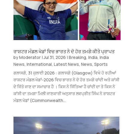
ਰਾਸ਼ਟਰ ਮੰਡਲ ਖੇਡਾਂ ਵਿਚ ਭਾਰਤ ਨੇ ਦੋ ਹੋਰ ਤਮਗੇ ਕੀਤੇ ਪ੍ਰਾਪਤ
by
Moderator
|
Jul 31, 2026
|
Breaking
,
India
,
India
News
,
International
,
Latest News
,
News
,
Sports
ਗਲਾਸਗੋ, 31 ਜੁਲਾਈ 2026 : ਗਲਾਸਗੋ (Glasgow) ਵਿਖੇ ਹੋ ਰਹੀਆਂ
ਰਾਸ਼ਟਰ ਮੰਡਲ ਖੇਡਾਂ-2026 ਵਿਚ ਭਾਰਤ ਨੇ ਦੋ ਹੋਰ ਤਮਗੇ ਚਾਂਦੀ ਅਤੇ ਕਾਂਸੀ
ਦੇ ਜਿੱਤੇ ਜਾਣ ਦਾ ਸਮਾਚਾਰ ਹੈ । ਕਿਸ ਨੇ ਜਿੱਤਿਆ ਹੈ ਚਾਂਦੀ ਦਾ ਤੇ ਕਿਸ ਨੇ
ਕਾਂਸੀ ਦਾ ਤਮਗਾ ਮਿਲੀ ਜਾਣਕਾਰੀ ਅਨੁਸਾਰ ਲਵਪ੍ਰੀਤ ਸਿੰਘ ਨੇ ਰਾਸ਼ਟਰ
ਮੰਡਲ ਖੇਡਾਂ (Commonwealth...