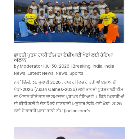
ਭਾਰਤੀ ਪੁਰਸ਼ ਹਾਕੀ ਟੀਮ ਦਾ ਏਸ਼ੀਆਈ ਖੇਡਾਂ ਲਈ ਹੋਇਆ
ਐਲਾਨ
by
Moderator
|
Jul 30, 2026
|
Breaking
,
India
,
India
News
,
Latest News
,
News
,
Sports
ਨਵੀਂ ਦਿੱਲੀ, 30 ਜੁਲਾਈ 2026 : ਹਾਲ ਹੀ ਵਿਚ ਹੋ ਰਹੀਆਂ ਏਸ਼ੀਆਈ
ਖੇਡਾਂ-2026 (Asian Games-2026) ਲਈ ਭਾਰਤੀ ਪੁਰਸ਼ ਹਾਕੀ ਟੀਮ
ਦਾ ਐਲਾਨ ਕੀਤੇ ਜਾਣ ਦਾ ਸਮਾਚਾਰ ਪ੍ਰਾਪਤ ਹੋਇਆ ਹੈ । ਕਿੰਨੇ ਖਿਡਾਰੀਆਂ
ਦੀ ਕੀਤੀ ਗਈ ਹੈ ਚੋਣ ਮਿਲੀ ਜਾਣਕਾਰੀ ਅਨੁਸਾਰ ਏਸ਼ੀਆਈ ਖੇਡਾਂ-2026
ਲਈ ਜੋ ਭਾਰਤੀ ਪੁਰਸ਼ ਹਾਕੀ ਟੀਮ (Indian men's...