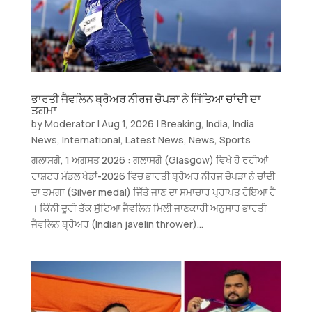
ਭਾਰਤੀ ਜੈਵਲਿਨ ਥ੍ਰੋਅਰ ਨੀਰਜ ਚੋਪੜਾ ਨੇ ਜਿੱਤਿਆ ਚਾਂਦੀ ਦਾ
ਤਗਮਾ
by
Moderator
|
Aug 1, 2026
|
Breaking
,
India
,
India
News
,
International
,
Latest News
,
News
,
Sports
ਗਲਾਸਗੋ, 1 ਅਗਸਤ 2026 : ਗਲਾਸਗੋ (Glasgow) ਵਿਖੇ ਹੋ ਰਹੀਆਂ
ਰਾਸ਼ਟਰ ਮੰਡਲ ਖੇਡਾਂ-2026 ਵਿਚ ਭਾਰਤੀ ਥ੍ਰੋਅਰ ਨੀਰਜ ਚੋਪੜਾ ਨੇ ਚਾਂਦੀ
ਦਾ ਤਮਗਾ (Silver medal) ਜਿੱਤੇ ਜਾਣ ਦਾ ਸਮਾਚਾਰ ਪ੍ਰਾਪਤ ਹੋਇਆ ਹੈ
। ਕਿੰਨੀ ਦੂਰੀ ਤੱਕ ਸੁੱਟਿਆ ਜੈਵਲਿਨ ਮਿਲੀ ਜਾਣਕਾਰੀ ਅਨੁਸਾਰ ਭਾਰਤੀ
ਜੈਵਲਿਨ ਥ੍ਰੋਅਰ (Indian javelin thrower)...