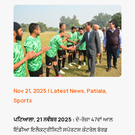
Nov 21, 2025
|
Latest News
,
Patiala
,
Sports
ਪਟਿਆਲਾ, 21 ਨਵੰਬਰ 2025 :
ਦੋ-ਰੋਜ਼ਾ 47ਵਾਂ ਆਲ
ਇੰਡੀਆ ਇਲੈਕਟ੍ਰੀਸਿਟੀ ਸਪੋਰਟਸ ਕੰਟਰੋਲ ਬੋਰਡ