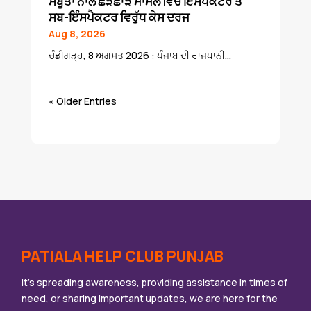
ਸਬੂਤਾਂ ਨਾਲ ਛੇੜਛਾੜ ਮਾਮਲੇ ਵਿਚ ਇੰਸਪੈਕਟਰ ਤੇ
ਸਬ-ਇੰਸਪੈਕਟਰ ਵਿਰੁੱਧ ਕੇਸ ਦਰਜ
Aug 8, 2026
ਚੰਡੀਗੜ੍ਹ, 8 ਅਗਸਤ 2026 : ਪੰਜਾਬ ਦੀ ਰਾਜਧਾਨੀ...
« Older Entries
PATIALA HELP CLUB PUNJAB
It’s spreading awareness, providing assistance in times of
need, or sharing important updates, we are here for the