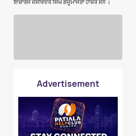
ਇੰਚਾਰਜ ਜਸਵਿੰਦਰ ਸਿੰਘ ਗੱਜੂਮਾਜਰਾ ਹਾਜ਼ਰ ਸਨ ।
Advertisement