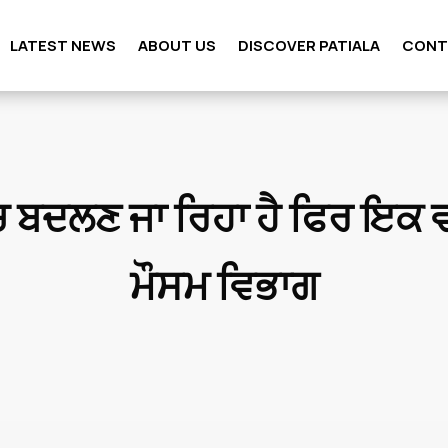
LATEST NEWS
ABOUT US
DISCOVER PATIALA
CONT
ਚ ਬਦਲਣ ਜਾ ਰਿਹਾ ਹੈ ਫਿਰ ਇਕ ਵ
ਮੌਸਮ ਵਿਭਾਗ