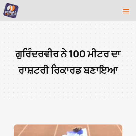
ਗੁਰਿੰਦਰਵੀਰ ਨੇ 100 ਮੀਟਰ ਦਾ
ਰਾਸ਼ਟਰੀ ਰਿਕਾਰਡ ਬਣਾਇਆ