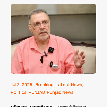
Jul 3, 2025
|
Breaking
,
Latest News
,
Politics
,
PUNJAB
,
Punjab News