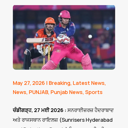
May 27, 2026
|
Breaking
,
Latest News
,
News
,
PUNJAB
,
Punjab News
,
Sports
ਚੰਡੀਗੜ੍ਹ, 27 ਮਈ 2026 :
ਸਨਰਾਈਜ਼ਰਜ਼ ਹੈਦਰਾਬਾਦ
ਅਤੇ ਰਾਜਸਥਾਨ ਰਾਇਲਜ਼ (Sunrisers Hyderabad