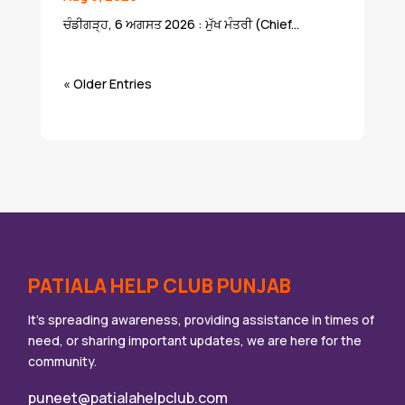
ਚੰਡੀਗੜ੍ਹ, 6 ਅਗਸਤ 2026 : ਮੁੱਖ ਮੰਤਰੀ (Chief...
« Older Entries
PATIALA HELP CLUB PUNJAB
It’s spreading awareness, providing assistance in times of
need, or sharing important updates, we are here for the
community.
puneet@patialahelpclub.com