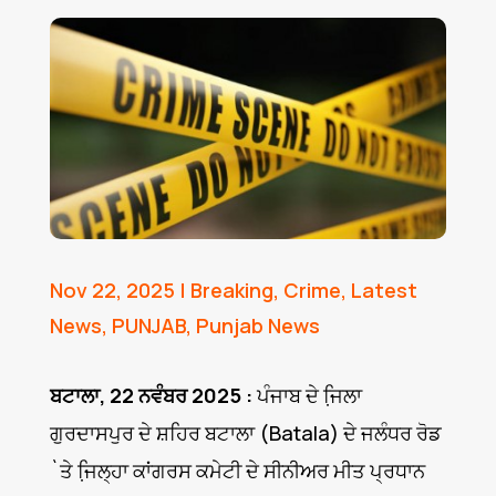
Nov 22, 2025
|
Breaking
,
Crime
,
Latest
News
,
PUNJAB
,
Punjab News
ਬਟਾਲਾ, 22 ਨਵੰਬਰ 2025 :
ਪੰਜਾਬ ਦੇ ਜਿ਼ਲਾ
ਗੁਰਦਾਸਪੁਰ ਦੇ ਸ਼ਹਿਰ ਬਟਾਲਾ (Batala) ਦੇ ਜਲੰਧਰ ਰੋਡ
`ਤੇ ਜਿ਼ਲ੍ਹਾ ਕਾਂਗਰਸ ਕਮੇਟੀ ਦੇ ਸੀਨੀਅਰ ਮੀਤ ਪ੍ਰਧਾਨ