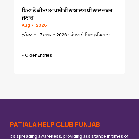
ਪਿਤਾ ਨੇ ਕੀਤਾ ਆਪਣੀ ਹੀ ਨਾਬਾਲਗ ਧੀ ਨਾਲ ਜਬਰ
ਜਨਾਹ
Aug 7, 2026
ਲੁਧਿਆਣਾ, 7 ਅਗਸਤ 2026 : ਪੰਜਾਬ ਦੇ ਜਿਲਾ ਲੁਧਿਆਣਾ...
« Older Entries
PATIALA HELP CLUB PUNJAB
It’s spreading awareness, providing assistance in times of