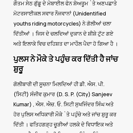
ਗੌਤਮ ਸੇਠ ਗੁੱਡੂ ਦੇ ਮੋਬਾਈਲ ਫੋਨ ਸ਼ੋਅਰੂਮ `ਤੇ ਅਣਪਛਾਤੇ
ਮੋਟਰਸਾਈਕਲ ਸਵਾਰ ਨੌਜਵਾਨਾਂ (Unidentified
youths riding motorcycles) ਨੇ ਗੋਲੀਆਂ ਚਲਾ
ਦਿੱਤੀਆਂ । ਜਿਸ ਦੇ ਚਲਦਿਆਂ ਦੁਕਾਨ ਦੇ ਸ਼ੀਸ਼ੇ ਟੁੱਟ ਗਏ
ਅਤੇ ਇਲਾਕੇ ਵਿਚ ਦਹਿਸ਼ਤ ਦਾ ਮਾਹੌਲ ਪੈਦਾ ਹੋ ਗਿਆ ਹੈ ।
ਪੁਲਸ ਨੇ ਮੌਕੇ ਤੇ ਪਹੁੰਚ ਕਰ ਦਿੱਤੀ ਹੈ ਜਾਂਚ
ਸ਼ੁਰੂ
ਗੋਲੀਬਾਰੀ ਦੀ ਸੂਚਨਾ ਮਿਲਦਿਆਂ ਹੀ ਡੀ. ਐਸ. ਪੀ.
(ਸਿਟੀ) ਸੰਜੀਵ ਕੁਮਾਰ (D. S. P. (City) Sanjeev
Kumar) , ਐਸ. ਐਚ. ਓ. ਸਿਟੀ ਸੁਖਜਿੰਦਰ ਸਿੰਘ ਅਤੇ
ਹੋਰ ਪੁਲਿਸ ਅਧਿਕਾਰੀ ਮੌਕੇ `ਤੇ ਪਹੁੰਚੇ ਅਤੇ ਜਾਂਚ ਸ਼ੁਰੂ ਕਰ
ਦਿੱਤੀ । ਫਤਿਹਗੜ੍ਹ ਚੂੜੀਆਂ ਹਲਕੇ ਦੇ ਵਿਧਾਇਕ ਅਤੇ