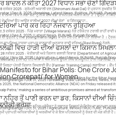
ਰ ਬਾਦਲ ਨੇ ਕੀਤਾ 2027 ਵਿਧਾਨ ਸਭਾ ਚੋਣਾਂ ਗਿੱਦੜ
 8 ਦਸੰਬਰ 2025 : ਸ਼੍ਰੋਮਣੀ ਅਕਾਲੀ ਦਲ (Shiromani Akali Dal) ਦੇ ਪ੍ਰਧਾਨ ਸੁਖਬੀਰ ਸ
rator
|
Dec 8, 2025
|
Breaking
,
Latest News
,
Politics
,
PUNJAB
,
Punjab
ਾਲੀਆਂ ਵਿਧਾਨ ਸਭਾ ਚੋਣਾਂ ਨੂੰ ਲੈ ਕੇ ਇੱਕ ਵੱਡਾ ਰਾਜਨੀਤਕ ਐਲਾਨ ਕੀਤਾ ਹੈ । ਉਨ੍ਹਾਂ ਨੇ ਕਿਹਾ 
ਨੂੰ ਦੇਖਦਿਆਂ ਉਹ ਆਉਣ ਵਾਲੀਆਂ 2027 ਦੀਆਂ ਚੋਣਾਂ `ਚ ਗਿੱਦੜਬਾਹਾ...
 ਦਰਿਆ ਪਾਰ ਕਰ ਰਿਹਾ ਨੌਜਵਾਨ ਰੁੜ੍ਹਿਆ
ਰ,3 ਦਸੰਬਰ 2025 : ਪਿੰਡ ਮਰਾੜਾ (Village Marara) ਨੇੜੇ ਟਰੈਕਟਰ ਟਰਾਲੀ ਰਾਹੀਂ ਰਾਵ
rator
|
Dec 3, 2025
|
Latest News
,
PUNJAB
,
Punjab Floods
ਨ ਦੀ ਰੁੜ੍ਹਣ (The young man's rage) ਕਾਰਨ ਮੌਤ ਹੋਣ ਬਾਰੇ ਪਤਾ ਲੱਗਿਆ ਹੈ । ਟੈ੍ਰਕਟ
ਰਨ ਵਾਪਰਿਆ ਹਾਦਸਾ ਪ੍ਰਾਪਤ ਜਾਣਕਾਰੀ ਅਨੁਸਾਰ ਰਾਵੀ ਦਰਿਆ (Ravi River) ਨੇੜਲੇ...
 ਲਲੌਛੀ ਵਿਚ ਹਾੜੀ ਦੀਆਂ ਫਸਲਾਂ ਦਾ ਕਿਸਾਨ ਸਿਖਲ
28 ਨਵੰਬਰ 2025 : ਖੇਤੀਬਾੜੀ ਅਤੇ ਕਿਸਾਨ ਭਲਾਈ ਵਿਭਾਗ (Department of Agricu
rator
|
Nov 28, 2025
|
Agriculture
,
Latest News
,
PUNJAB
,
Punjab Floo
Welfare) (ਪੰਜਾਬ) ਪਟਿਆਲਾ ਨੇ ਅੱਜ ਸ਼ਹੀਦ ਊਧਮ ਸਿੰਘ ਕਮਿਊਨਟੀ ਹਾਲ ਪਿੰਡ ਲਲੌਛੀ ਵਿਖ
ੰਧੀ ਜਿ਼ਲ੍ਹਾ ਪੱਧਰੀ ਕਿਸਾਨ ਸਿਖਲਾਈ ਕੈਂਪ (Farmer Training Camp) ਲਗਾਇਆ । ਕੈਂਪ ਵ
Manifesto for Bihar Polls: One Crore 
sion Crorepati’ for Women
Less than a week before the first phase of polling for the Bihar As
etsinghbanga
|
Oct 31, 2025
|
Breaking
,
India
,
Latest News
,
News
,
Pol
s 2025, the National Democratic Alliance (NDA) on Friday released i
kalp Patra,' making a series of ambitious promises aimed at transfo
.
 ਨਹਿਰ ਤੋਂ ਪਾਣੀ ਭਰਨ ਦਾ ਡਰ; ਕਿਸਾਨਾਂ ਦੀਆਂ ਚ
ਕਨੀਕੀ ਭਰੋਸਾ
₹2,300 ਕਰੋੜ ਦੇ ਮਾਲਵਾ ਨਹਿਰ ਪ੍ਰੋਜੈਕਟ ਨੂੰ ਸਥਾਨਕ ਕਿਸਾਨਾਂ ਦੇ ਵਿਰੋਧ ਦਾ ਸਾਹਮਣਾ ਕਰਨਾ 
etsinghbanga
|
Oct 31, 2025
|
Agriculture
,
INFRASTRUCTURE
,
PUNJA
ੇ ਭੂਮੀ ਪ੍ਰਾਪਤੀ ਅਧਿਕਾਰੀਆਂ ਨੂੰ ਅਰਜ਼ੀਆਂ ਦੇ ਕੇ ਇਸ ਪਹਿਲਕਦਮੀ ਨੂੰ ਰੋਕਣ ਦੀ ਮੰਗ ਕੀਤੀ ਹੈ। 