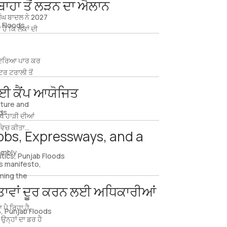
ਬਾਹਾ ਤੋਂ ਲੜਨ ਦਾ ਐਲਾਨ
ਿੰਘ ਬਾਦਲ ਨੇ 2027
 Floods
ਹੈ ਕਿ ਲੋਕਾਂ ਦੀ
ੀ ਦਰਿਆ ਪਾਰ ਕਰ
ਰ ਟਰਾਲੀ ਤੋਂ
ਾਈ ਕੈਂਪ ਆਯੋਜਿਤ
lture and
ds
ੇ ਹਾੜੀ ਦੀਆਂ
ਿਚ ਕੀਤਾ...
Jobs, Expressways, and a
sembly
itics
,
Punjab Floods
ts manifesto,
rming the
ਿੰਤਾਵਾਂ ਦੂਰ ਕਰਨ ਲਈ ਅਧਿਕਾਰੀਆਂ
ਪੈ ਰਿਹਾ ਹੈ,
B
,
Punjab Floods
ਉਨ੍ਹਾਂ ਦਾ ਡਰ ਹੈ