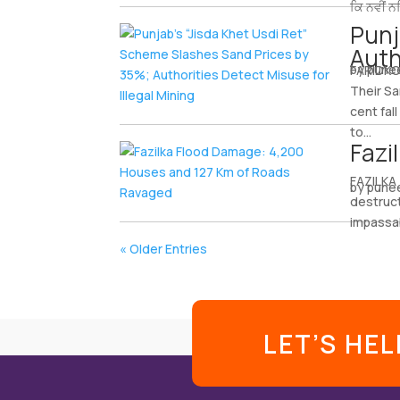
ਕਿ ਨਵੀਂ ਨ
Punj
Auth
by
pune
FARIDKOT
Their Sa
cent fal
to...
Fazi
FAZILKA 
by
pune
destruct
impassab
« Older Entries
LET’S HE