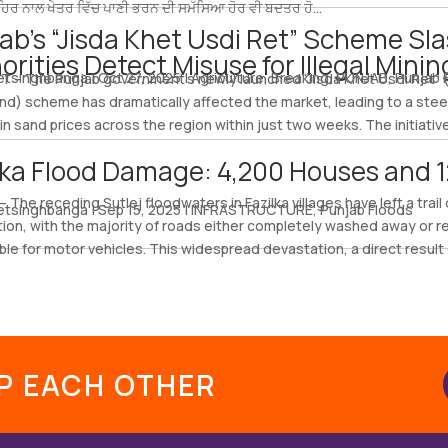
ਹਿਰ ਨਾਲ ਖੇਤਰ ਵਿੱਚ ਪਾਣੀ ਭਰਨ ਦੀ ਸਮੱਸਿਆ ਹੋਰ ਵੀ ਬਦਤਰ ਹੋ...
ab’s “Jisda Khet Usdi Ret” Scheme Sl
orities Detect Misuse for Illegal Minin
etsinghbanga
|
Oct 27, 2025
|
Agriculture
,
Breaking
,
PUNJAB
,
Punjab 
 – The Punjab government’s newly launched “Jisda Khet Usdi Ret” 
nd) scheme has dramatically affected the market, leading to a ste
l in sand prices across the region within just two weeks. The initiati
lka Flood Damage: 4,200 Houses and 
– The receding Sutlej floodwaters in Fazilka villages have left a trai
etsinghbanga
|
Sep 15, 2025
|
INFRASTRUCTURE
,
Punjab Floods
ion, with the majority of roads either completely washed away or 
le for motor vehicles. This widespread devastation, a direct result of
LP EACH OTHER