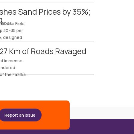
ashes Sand Prices by 35%;
g
Floods
(Whose Field,
ep 30–35 per
ve, designed
127 Km of Roads Ravaged
l of immense
rendered
 the Fazilka...
Report an Issue